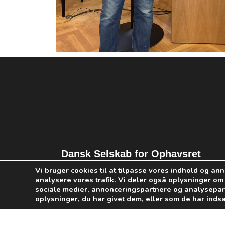
Dansk Selskab for Ophavsret​
Vi bruger cookies til at tilpasse vores indhold og annon
Axel Towers, Axeltorv 2, 1609 København 
analysere vores trafik. Vi deler også oplysninger o
sociale medier, annonceringspartnere og analysepar
info@dsfo.dk
oplysninger, du har givet dem, eller som de har indsa
CVR: 33 44 79 81
Persondatapolitik