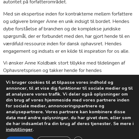
autoritet på forfatterområdet.
Med sin ekspertise inden for kontrakterne mellem forfattere
og udgivere bringer Anne en unik indsigt til bordet. Hendes
dybe forståelse af branchen og de komplekse juridiske
spørgsmål, der er forbundet med den, har gjort hende til en
værdifuld ressource inden for dansk ophavsret. Hendes
engagement og indsats er en kilde til inspiration for os alle.
Vi ønsker Anne Koldbæk stort tillykke med tildelingen af
Ophavsretsprisen og takker hende for hendes
betydningsfulde bidrag til ophavsretten i Danmark.
Vi bruger cookies til at tilpasse vores indhold og
annoncer, til at vise dig funktioner til sociale medier og til
På vegne af Dansk Selskab for Ophavsret
at analysere vores trafik. Vi deler også oplysninger om
din brug af vores hjemmeside med vores partnere inden
for sociale medier, annonceringspartnere og
analysepartnere. Vores partnere kan kombinere disse
data med andre oplysninger, du har givet dem, eller som
de har indsamlet fra din brug af deres tjenester. Se mere i
indstillinger
.