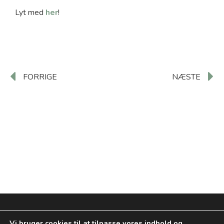
Lyt med
her
!
FORRIGE
NÆSTE
Vi bruger cookies til at tilpasse vores indhold og