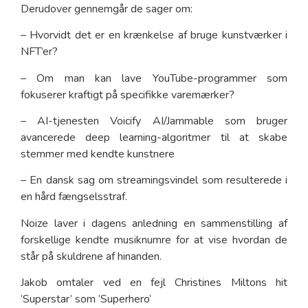
Derudover gennemgår de sager om:
– Hvorvidt det er en krænkelse af bruge kunstværker i
NFT’er?
– Om man kan lave YouTube-programmer som
fokuserer kraftigt på specifikke varemærker?
– AI-tjenesten Voicify AI/Jammable som bruger
avancerede deep learning-algoritmer til at skabe
stemmer med kendte kunstnere
– En dansk sag om streamingsvindel som resulterede i
en hård fængselsstraf.
Noize laver i dagens anledning en sammenstilling af
forskellige kendte musiknumre for at vise hvordan de
står på skuldrene af hinanden.
Jakob omtaler ved en fejl Christines Miltons hit
’Superstar’ som ’Superhero’