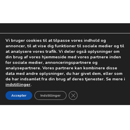
Vi bruger cookies til at tilpasse vores indhold og
annoncer, til at vise dig funktioner til sociale medier og til
at analysere vores trafik. Vi deler også oplysninger om
din brug af vores hjemmeside med vores partnere inden
for sociale medier, annonceringspartnere og
analysepartnere. Vores partnere kan kombinere disse
data med andre oplysninger, du har givet dem, eller som
de har indsamlet fra din brug af deres tjenester. Se mere i
indstillinger
.
Close GDPR Cookie Banner
Accepter
Indstillinger
Dansk Selskab for Ophavsret​
Axel Towers, Axeltorv 2, 1609 København V
info@dsfo.dk