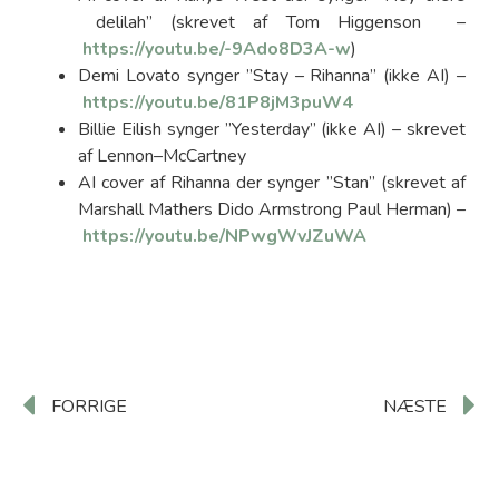
delilah” (skrevet af Tom Higgenson –
https://youtu.be/-9Ado8D3A-w
)
Demi Lovato synger ”Stay – Rihanna” (ikke AI) –
https://youtu.be/81P8jM3puW4
Billie Eilish synger ”Yesterday” (ikke AI) – skrevet
af Lennon–McCartney
AI cover af Rihanna der synger ”Stan” (skrevet af
Marshall Mathers Dido Armstrong Paul Herman) –
https://youtu.be/NPwgWvJZuWA
FORRIGE
NÆSTE