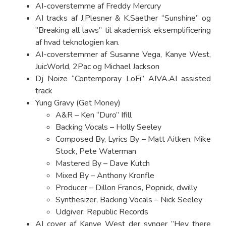
AI-coverstemme af Freddy Mercury
AI tracks af J.Plesner & K.Saether “Sunshine” og
”Breaking all laws” til akademisk eksemplificering
af hvad teknologien kan.
AI-coverstemmer af Susanne Vega, Kanye West,
JuicWorld, 2Pac og Michael Jackson
Dj Noize “Contemporay LoFi” AIVA.AI assisted
track
Yung Gravy (Get Money)
A&R – Ken “Duro” Ifill
Backing Vocals – Holly Seeley
Composed By, Lyrics By – Matt Aitken, Mike
Stock, Pete Waterman
Mastered By – Dave Kutch
Mixed By – Anthony Kronfle
Producer – Dillon Francis, Popnick, dwilly
Synthesizer, Backing Vocals – Nick Seeley
Udgiver: Republic Records
AI cover af Kanye West der synger ”Hey there