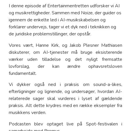
I denne episode af Entertainmentretten udforsker vi AI
og musikrettigheder. Sammen med Noize, der guider os
igennem de enkelte led i AI-musikskabelsen og
forklarer undervejs, tager vi et dyk ned i teknikken og
de juridiske problemstillinger, der opstår.
Vores vært, Hanne Kirk, og Jakob Plesner Mathiasen
diskuterer, om AI-tjenester må bruge eksisterende
værker uden tilladelse og det nyligt fremsatte
lovforslag, der kan ændre ophavsretsloven
fundamentalt.
Vi dykker også ned i praksis om sound-a-likes,
efterligninger og lignende, og undersøger, hvordan AI-
relaterede sager skal vurderes i lyset af gældende
praksis. Alt dette krydres med en række eksempler fra
musikkens verden.
Podcasten blev optaget live på Spot-festivalen i
samarbejde med Promus.